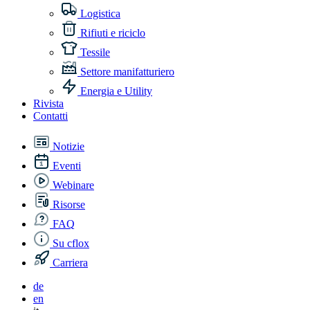
Logistica
Rifiuti e riciclo
Tessile
Settore manifatturiero
Energia e Utility
Rivista
Contatti
Notizie
Eventi
Webinare
Risorse
FAQ
Su cflox
Carriera
de
en