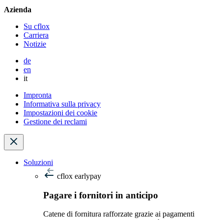
Azienda
Su cflox
Carriera
Notizie
de
en
it
Impronta
Informativa sulla privacy
Impostazioni dei cookie
Gestione dei reclami
Soluzioni
cflox earlypay
Pagare i fornitori in anticipo
Catene di fornitura rafforzate grazie ai pagamenti