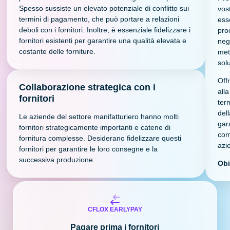
Spesso sussiste un elevato potenziale di conflitto sui
vos
termini di pagamento, che può portare a relazioni
ess
deboli con i fornitori. Inoltre, è essenziale fidelizzare i
proc
fornitori esistenti per garantire una qualità elevata e
neg
costante delle forniture.
met
sol
Offr
Collaborazione strategica con i
alla
fornitori
ter
del
Le aziende del settore manifatturiero hanno molti
gar
fornitori strategicamente importanti e catene di
comp
fornitura complesse. Desiderano fidelizzare questi
azi
fornitori per garantire le loro consegne e la
successiva produzione.
Obi
CFLOX EARLYPAY
Pagare prima i fornitori