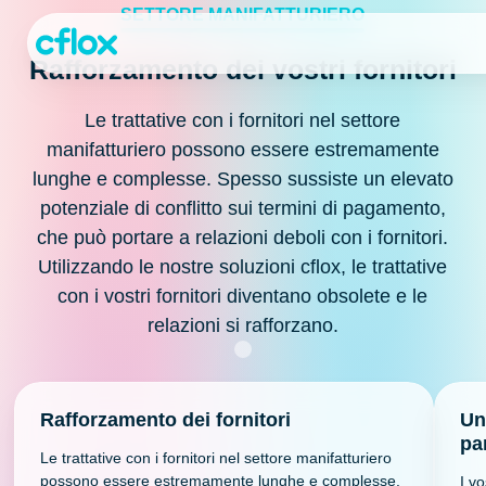
Passa
SETTORE MANIFATTURIERO
al
contenuto
Rafforzamento dei vostri fornitori
Le trattative con i fornitori nel settore
manifatturiero possono essere estremamente
lunghe e complesse. Spesso sussiste un elevato
potenziale di conflitto sui termini di pagamento,
che può portare a relazioni deboli con i fornitori.
Utilizzando le nostre soluzioni cflox, le trattative
con i vostri fornitori diventano obsolete e le
relazioni si rafforzano.
Rafforzamento dei fornitori
Un
pa
Le trattative con i fornitori nel settore manifatturiero
possono essere estremamente lunghe e complesse.
I vo