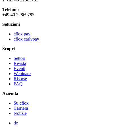
Telefono
+49 40 22869785
Soluzioni
cflox pay
cflox earlypay
Scopri
Settori
Rivista
Eventi
Webinare
Risorse
FAQ
Azienda
Su cflox
Carriera
Notizie
de