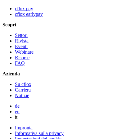
cflox pay
cflox earlypay
Scopri
Settori
Rivista
Eventi
Webinare
Risorse
FAQ
Azienda
Su cflox
Carriera
Notizie
de
en
it
Impronta
Informativa sulla privacy
Impostazioni dei cookie