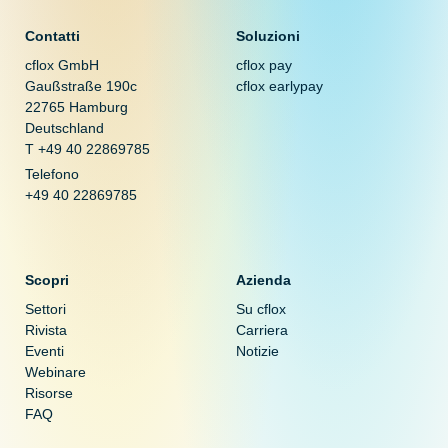
Contatti
Soluzioni
cflox GmbH
cflox pay
Gaußstraße 190c
cflox earlypay
22765 Hamburg
Deutschland
T +49 40 22869785
Telefono
+49 40 22869785
Scopri
Azienda
Settori
Su cflox
Rivista
Carriera
Eventi
Notizie
Webinare
Risorse
FAQ