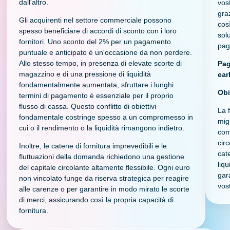
dall'altro.
vost
gra
Gli acquirenti nel settore commerciale possono
cos
spesso beneficiare di accordi di sconto con i loro
sol
fornitori. Uno sconto del 2% per un pagamento
pag
puntuale e anticipato è un'occasione da non perdere.
Allo stesso tempo, in presenza di elevate scorte di
Pag
magazzino e di una pressione di liquidità
ear
fondamentalmente aumentata, sfruttare i lunghi
Obi
termini di pagamento è essenziale per il proprio
flusso di cassa. Questo conflitto di obiettivi
La f
fondamentale costringe spesso a un compromesso in
mig
cui o il rendimento o la liquidità rimangono indietro.
con
cir
Inoltre, le catene di fornitura imprevedibili e le
cate
fluttuazioni della domanda richiedono una gestione
liqu
del capitale circolante altamente flessibile. Ogni euro
gara
non vincolato funge da riserva strategica per reagire
vost
alle carenze o per garantire in modo mirato le scorte
di merci, assicurando così la propria capacità di
fornitura.