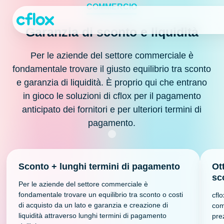
Passa
COMMERCIO
al
contenuto
Garanzia di sconto e liquidità
Per le aziende del settore commerciale è
fondamentale trovare il giusto equilibrio tra sconto
e garanzia di liquidità. È proprio qui che entrano
in gioco le soluzioni di cflox per il pagamento
anticipato dei fornitori e per ulteriori termini di
pagamento.
Sconto + lunghi termini di pagamento
Ot
sc
Per le aziende del settore commerciale è
fondamentale trovare un equilibrio tra sconto o costi
cflo
di acquisto da un lato e garanzia e creazione di
com
liquidità attraverso lunghi termini di pagamento
pre