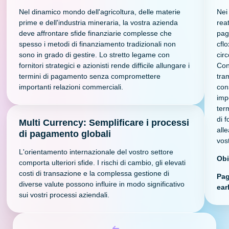
Nel dinamico mondo dell'agricoltura, delle materie
Nei 
prime e dell'industria mineraria, la vostra azienda
rea
deve affrontare sfide finanziarie complesse che
pag
spesso i metodi di finanziamento tradizionali non
cflo
sono in grado di gestire. Lo stretto legame con
cir
fornitori strategici e azionisti rende difficile allungare i
Con 
termini di pagamento senza compromettere
tra
importanti relazioni commerciali.
con
imp
ter
di f
Multi Currency: Semplificare i processi
all
di pagamento globali
vos
L'orientamento internazionale del vostro settore
Obi
comporta ulteriori sfide. I rischi di cambio, gli elevati
costi di transazione e la complessa gestione di
Pag
diverse valute possono influire in modo significativo
ear
sui vostri processi aziendali.