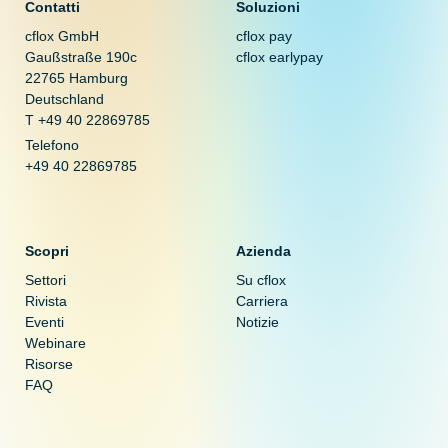
Contatti
Soluzioni
cflox GmbH
cflox pay
Gaußstraße 190c
cflox earlypay
22765 Hamburg
Deutschland
T +49 40 22869785
Telefono
+49 40 22869785
Scopri
Azienda
Settori
Su cflox
Rivista
Carriera
Eventi
Notizie
Webinare
Risorse
FAQ