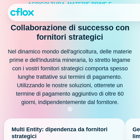
Passa
AGRICOLTURA, MATERIE PRIME E
al
MINIERE
contenuto
Collaborazione di successo con
fornitori strategici
Nel dinamico mondo dell'agricoltura, delle materie
prime e dell'industria mineraria, lo stretto legame
con i vostri fornitori strategici comporta spesso
lunghe trattative sui termini di pagamento.
Utilizzando le nostre soluzioni, otterrete un
termine di pagamento aggiuntivo di oltre 60
giorni, indipendentemente dal fornitore.
Multi Entity: dipendenza da fornitori
Ge
strategici
lim