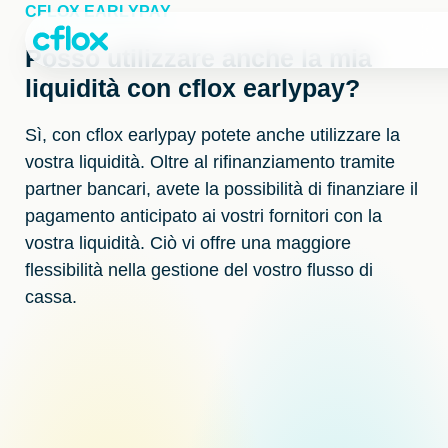
Passa
CFLOX EARLYPAY
al
contenuto
Posso utilizzare anche la mia
liquidità con cflox earlypay?
Sì, con cflox earlypay potete anche utilizzare la
vostra liquidità. Oltre al rifinanziamento tramite
partner bancari, avete la possibilità di finanziare il
pagamento anticipato ai vostri fornitori con la
vostra liquidità. Ciò vi offre una maggiore
flessibilità nella gestione del vostro flusso di
cassa.