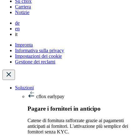
Su cflox
Carriera
Notizie
de
en
it
Impronta
Informativa sulla privacy
Impostazioni dei cookie
Gestione dei reclami
Soluzioni
cflox earlypay
Pagare i fornitori in anticipo
Catene di fornitura rafforzate grazie ai pagamenti
anticipati ai fornitori. L'attivazione più semplice dei
fornitori senza KYC.