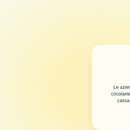
Le azien
circolant
cassa 