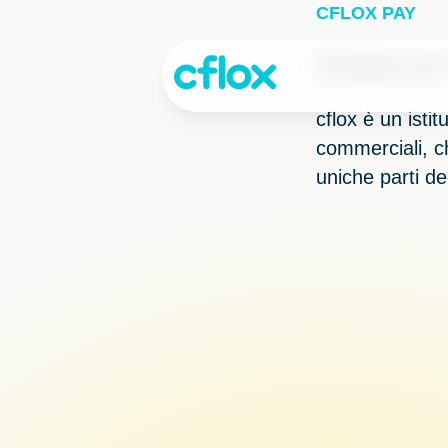
Passa
CFLOX PAY
al
contenuto
Come si 
cflox è un isti
commerciali, c
uniche parti de