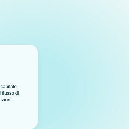
 capitale
 flusso di
azioni.