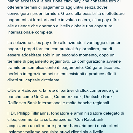
hanno accesso alla soluzione cflox pay, che consente loro di
ottenere termini di pagamento aggiuntivi senza dover
coinvolgere i propri fornitori. Grazie alla possibilità di effettuare
pagamenti ai fornitori anche in valuta estera, cflox pay offre
alle aziende che operano a livello globale una copertura
internazionale completa.
La soluzione cflox pay offre alle aziende il vantaggio di poter
pagare i propri fornitori con puntualità giornaliera, ma di
essere addebitate solo in un secondo momento, dopo un
termine di pagamento aggiuntivo. La configurazione avviene
tramite un semplice conto di pagamento. Ciò garantisce una
perfetta integrazione nei sistemi esistenti e produce effetti
diretti sul capitale circolante.
Oltre a Rabobank, la rete di partner di cflox comprende già
banche come UniCredit, Commerzbank, Deutsche Bank,
Raiffeisen Bank International e molte banche regionali.
Il Dr. Philipp Tillmanns, fondatore e amministratore delegato di
cflox, commenta la collaborazione: "Con Rabobank
acquisiamo un altro forte partner bancario per i nostri clienti.
Insieme vogliamo acquisire nuovi clienti sia a livello