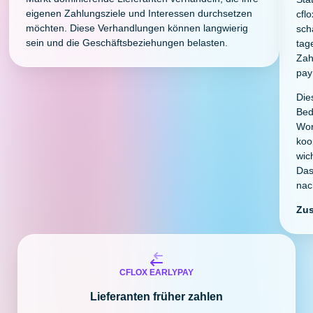
eigenen Zahlungsziele und Interessen durchsetzen
cfl
möchten. Diese Verhandlungen können langwierig
sch
sein und die Geschäftsbeziehungen belasten.
tag
Zah
pay
Die
Bed
Wor
koo
wic
Das
nac
Zus
CFLOX EARLYPAY
Lieferanten früher zahlen