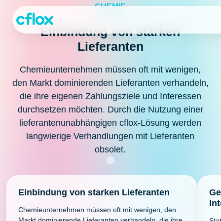
Weiter
CHEMIE
zum
Inhalt
Einbindung von starken
Lieferanten
Chemieunternehmen müssen oft mit wenigen,
den Markt dominierenden Lieferanten verhandeln,
die ihre eigenen Zahlungsziele und Interessen
durchsetzen möchten. Durch die Nutzung einer
lieferantenunabhängigen cflox-Lösung werden
langwierige Verhandlungen mit Lieferanten
obsolet.
Einbindung von starken Lieferanten
Ge
In
Chemieunternehmen müssen oft mit wenigen, den
Markt dominierende Lieferanten verhandeln, die ihre
Sta