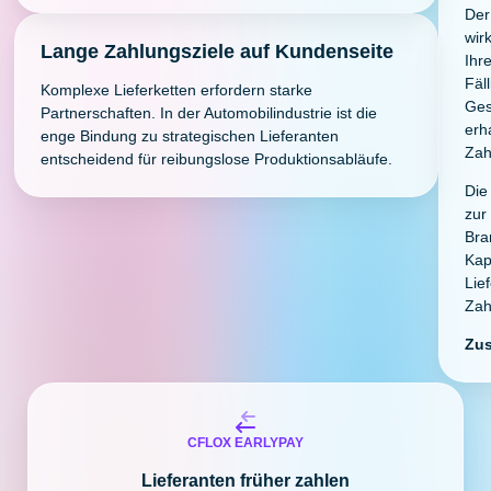
Der
wir
Lange Zahlungsziele auf Kundenseite
Ihr
Fäl
Komplexe Lieferketten erfordern starke
Ges
Partnerschaften. In der Automobilindustrie ist die
erh
enge Bindung zu strategischen Lieferanten
Zah
entscheidend für reibungslose Produktionsabläufe.
Die
zur
Bra
Kap
Lie
Zah
Zus
CFLOX EARLYPAY
Lieferanten früher zahlen