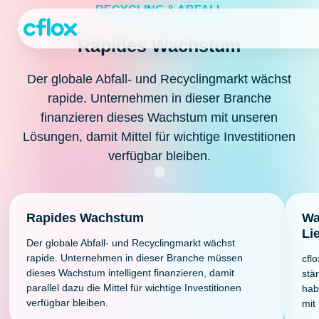
Weiter
RECYCLING & ABFALL
zum
Inhalt
Rapides Wachstum
Der globale Abfall- und Recyclingmarkt wächst
rapide. Unternehmen in dieser Branche
finanzieren dieses Wachstum mit unseren
Lösungen, damit Mittel für wichtige Investitionen
verfügbar bleiben.
Rapides Wachstum
Wa
Li
Der globale Abfall- und Recyclingmarkt wächst
rapide. Unternehmen in dieser Branche müssen
cfl
dieses Wachstum intelligent finanzieren, damit
stä
parallel dazu die Mittel für wichtige Investitionen
hab
verfügbar bleiben.
mit