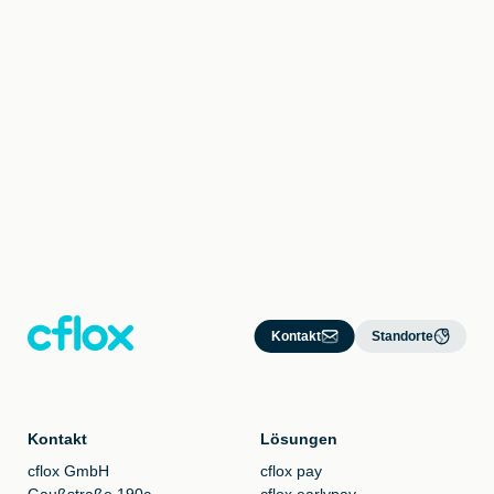
Vereinigtes Königreich
E-Mail schreiben
Market Unit 5
133a Rye Lane
London SE15 4BQ
United Kingdom
Kontakt
Standorte
Kontakt
Lösungen
cflox GmbH
cflox pay
Gaußstraße 190c
cflox earlypay