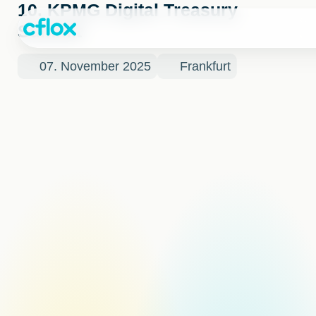
Weiter
10. KPMG Digital Treasury
zum
Summit
Inhalt
07. November 2025
Frankfurt