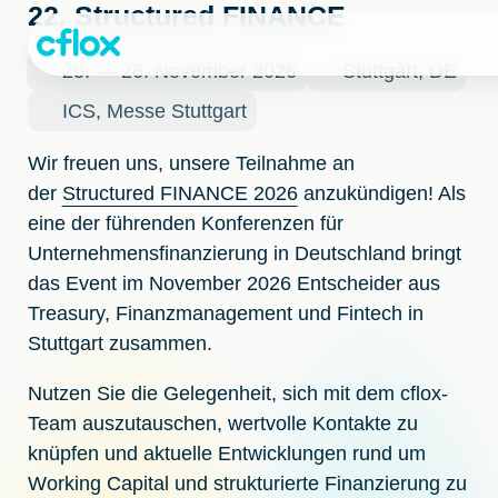
Weiter
22. Structured FINANCE
zum
Inhalt
25. — 26. November 2026
Stuttgart, DE
ICS, Messe Stuttgart
Wir freuen uns, unsere Teilnahme an
der
Structured FINANCE 2026
anzukündigen! Als
eine der führenden Konferenzen für
Unternehmensfinanzierung in Deutschland bringt
das Event im November 2026 Entscheider aus
Treasury, Finanzmanagement und Fintech in
Stuttgart zusammen.
Nutzen Sie die Gelegenheit, sich mit dem cflox-
Team auszutauschen, wertvolle Kontakte zu
knüpfen und aktuelle Entwicklungen rund um
Working Capital und strukturierte Finanzierung zu