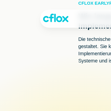
Weiter
CFLOX EARLY
zum
Inhalt
Wie lang
Implemen
Die technische
gestaltet. Sie
Implementierun
Systeme und ist