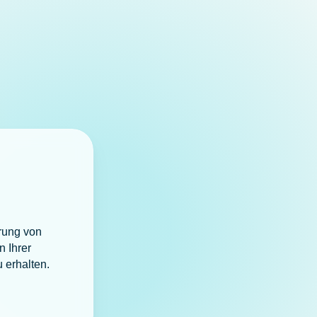
erung von
n Ihrer
 erhalten.