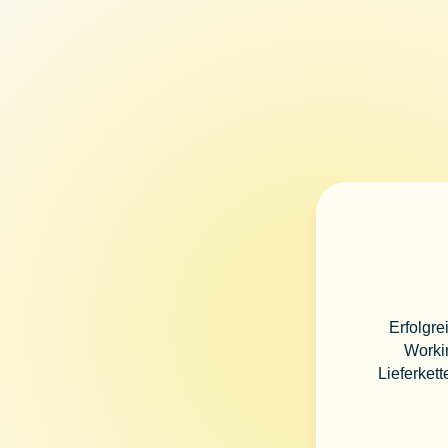
Erfolgre
Workin
Lieferket