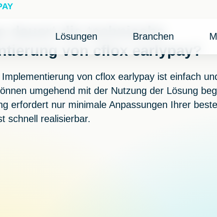
PAY
e dauert die technische
Lösungen
Branchen
M
tierung von cflox earlypay?
 Implementierung von cflox earlypay ist einfach und
 können umgehend mit der Nutzung der Lösung beg
g erfordert nur minimale Anpassungen Ihrer best
 schnell realisierbar.