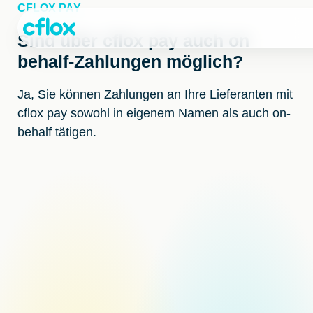
Weiter
CFLOX PAY
zum
Inhalt
Sind über cflox pay auch on
behalf-Zahlungen möglich?
Ja, Sie können Zahlungen an Ihre Lieferanten mit
cflox pay sowohl in eigenem Namen als auch on-
behalf tätigen.