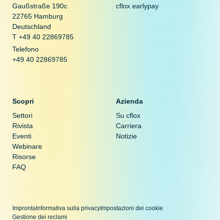
Gaußstraße 190c
cflox earlypay
22765 Hamburg
Deutschland
T +49 40 22869785
Telefono
+49 40 22869785
Scopri
Azienda
Settori
Su cflox
Rivista
Carriera
Eventi
Notizie
Webinare
Risorse
FAQ
Impronta
Informativa sulla privacy
Impostazioni dei cookie
Gestione dei reclami