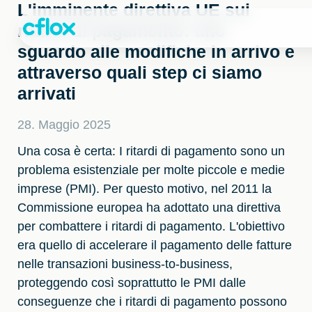
Passa
L'imminente direttiva UE sui
al
ritardi di pagamento: uno
contenuto
sguardo alle modifiche in arrivo e
attraverso quali step ci siamo
arrivati
28. Maggio 2025
Una cosa è certa: I ritardi di pagamento sono un
problema esistenziale per molte piccole e medie
imprese (PMI). Per questo motivo, nel 2011 la
Commissione europea ha adottato una direttiva
per combattere i ritardi di pagamento. L'obiettivo
era quello di accelerare il pagamento delle fatture
nelle transazioni business-to-business,
proteggendo così soprattutto le PMI dalle
conseguenze che i ritardi di pagamento possono