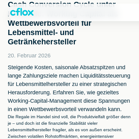
Weiter
Cash Conversion Cycle unter
zum
Kontrolle: Working Capital als
Inhalt
Wettbewerbsvorteil für
Lebensmittel- und
Getränkehersteller
20. Februar 2026
Steigende Kosten, saisonale Absatzspitzen und
lange Zahlungsziele machen Liquiditätssteuerung
für Lebensmittelhersteller zu einer strategischen
Herausforderung. Erfahren Sie, wie gezieltes
Working-Capital-Management diese Spannungen
in einen Wettbewerbsvorteil verwandeln kann.
Die Regale im Handel sind voll, die Produktvielfalt größer denn
je – und doch ist die finanzielle Stabilität vieler
Lebensmittelhersteller fragiler, als es von außen erscheint.
Zwischen volatilen Rohstoffmärkten, energieintensiver