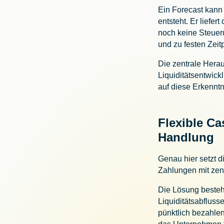
Ein Forecast kann 
entsteht. Er liefe
noch keine Steuer
und zu festen Zei
Die zentrale Herau
Liquiditätsentwic
auf diese Erkenntn
Flexible C
Handlung
Genau hier setzt d
Zahlungen mit ze
Die Lösung besteh
Liquiditätsabfluss
pünktlich bezahle