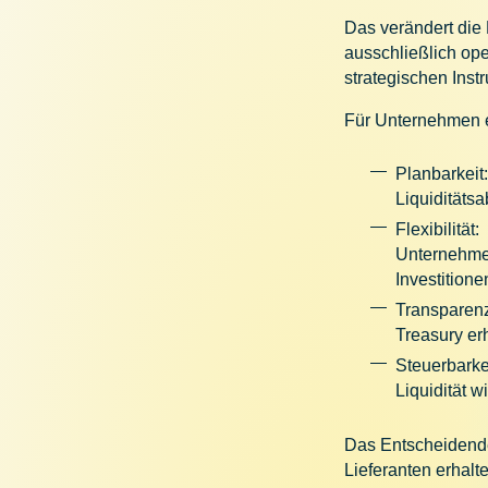
Das verändert die
ausschließlich op
strategischen Ins
Für Unternehmen en
Planbarkeit
Liquiditäts
Flexibilität:
Unternehmen
Investition
Transparen
Treasury er
Steuerbarke
Liquidität 
Das Entscheidende 
Lieferanten erhalt