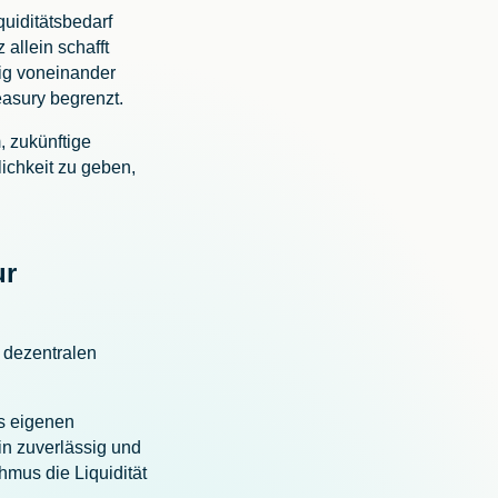
uiditätsbedarf
allein schafft
ig voneinander
easury begrenzt.
, zukünftige
ichkeit zu geben,
ur
 dezentralen
es eigenen
in zuverlässig und
mus die Liquidität