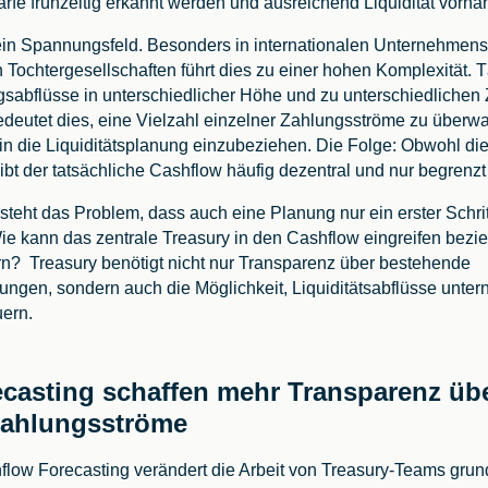
fe frühzeitig erkannt werden und ausreichend Liquidität vorhan
ein Spannungsfeld. Besonders in internationalen Unternehmen
n Tochtergesellschaften führt dies zu einer hohen Komplexität. 
sabflüsse in unterschiedlicher Höhe und zu unterschiedlichen 
deutet dies, eine Vielzahl einzelner Zahlungsströme zu überw
in die Liquiditätsplanung einzubeziehen. Die Folge: Obwohl di
bleibt der tatsächliche Cashflow häufig dezentral und nur begrenzt
teht das Problem, dass auch eine Planung nur ein erster Schrit
Wie kann das zentrale Treasury in den Cashflow eingreifen bez
rn? Treasury benötigt nicht nur Transparenz über bestehende
ungen, sondern auch die Möglichkeit, Liquiditätsabflüsse unte
uern.
ecasting schaffen mehr Transparenz üb
Zahlungsströme
hflow Forecasting verändert die Arbeit von Treasury-Teams gru