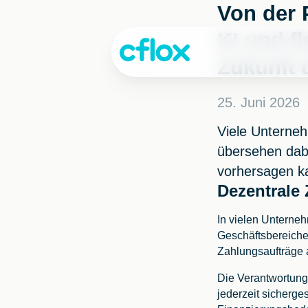
Weiter
Von der 
zum
KI und f
Inhalt
Zukunft 
25. Juni 2026
Viele Unterneh
übersehen dab
vorhersagen kan
Dezentrale
In vielen Unterneh
Geschäftsbereiche
Zahlungsaufträge 
Die Verantwortung 
jederzeit sicherge