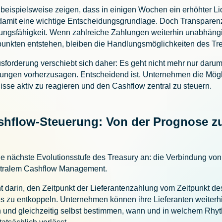
beispielsweise zeigen, dass in einigen Wochen ein erhöhter Liq
rt damit eine wichtige Entscheidungsgrundlage. Doch Transparenz 
ungsfähigkeit. Wenn zahlreiche Zahlungen weiterhin unabhäng
tpunkten entstehen, bleiben die Handlungsmöglichkeiten des Tr
sforderung verschiebt sich daher: Es geht nicht mehr nur darum
klungen vorherzusagen. Entscheidend ist, Unternehmen die Mögl
isse aktiv zu reagieren und den Cashflow zentral zu steuern.
ashflow-Steuerung: Von der Prognose z
ie nächste Evolutionsstufe des Treasury an: die Verbindung von
ntralem Cashflow Management.
t darin, den Zeitpunkt der Lieferantenzahlung vom Zeitpunkt d
es zu entkoppeln. Unternehmen können ihre Lieferanten weiterh
n und gleichzeitig selbst bestimmen, wann und in welchem Rhyth