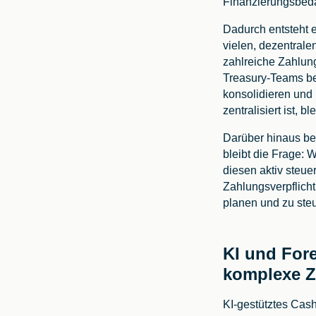
Finanzierungsbedar
Dadurch entsteht 
vielen, dezentrale
zahlreiche Zahlung
Treasury-Teams be
konsolidieren und 
zentralisiert ist, 
Darüber hinaus bes
bleibt die Frage: 
diesen aktiv steue
Zahlungsverpflicht
planen und zu ste
KI und For
komplexe 
KI-gestütztes Cas