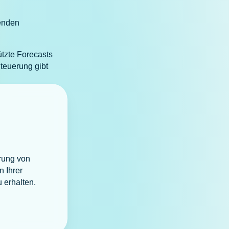
henden
ützte Forecasts
Steuerung gibt
erung von
n Ihrer
 erhalten.