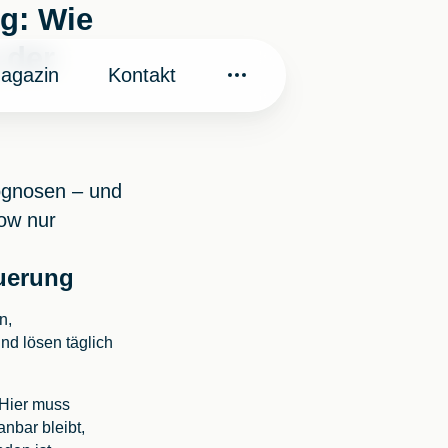
g: Wie
 der
agazin
Kontakt
rognosen – und
ow nur
euerung
n,
nd lösen täglich
 Hier muss
nbar bleibt,