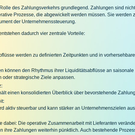
 Rolle des Zahlungsverkehrs grundlegend. Zahlungen sind nicht
erative Prozesse, die abgewickelt werden müssen. Sie werden 
trument der Unternehmenssteuerung.
tstehen dadurch vier zentrale Vorteile:
:
abflüsse werden zu definierten Zeitpunkten und in vorhersehbare
 können den Rhythmus ihrer Liquiditätsabflüsse an saisonale
en oder strategische Ziele anpassen.
z:
hält einen konsolidierten Überblick über bevorstehende Zahlun
it:
wird aktiv steuerbar und kann stärker an Unternehmenszielen aus
dabei: Die operative Zusammenarbeit mit Lieferanten verändert
en ihre Zahlungen weiterhin pünktlich. Auch bestehende Prozes