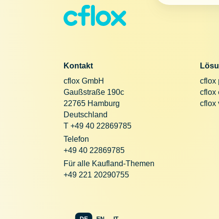
Kontakt
Lösu
cflox GmbH
cflox
Gaußstraße 190c
cflox
22765 Hamburg
cflox
Deutschland
T +49 40 22869785
Telefon
+49 40 22869785
Für alle Kaufland-Themen
+49 221 20290755
DE
EN
IT