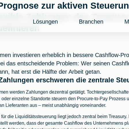
Prognose zur aktiven Steuerun
lexible Zahlungen das Treasury
Lösungen
Branchen
M
definieren
men investieren erheblich in bessere Cashflow-P
ei das entscheidende Problem: Wer seinen Cashfl
n, hat erst die Hälfte der Arbeit getan.
 Zahlungen erschweren die zentrale St
men werden Zahlungen dezentral getätigt. Tochtergesellschafte
 oder einzelne Standorte steuern den Procure-to-Pay Prozess u
an Lieferanten aus – meist unabhängig voneinander.
für die Liquiditätssteuerung liegt jedoch zentral beim Treasury.
stellt werden, dass der gesamte Cashflow des Unternehmens pla