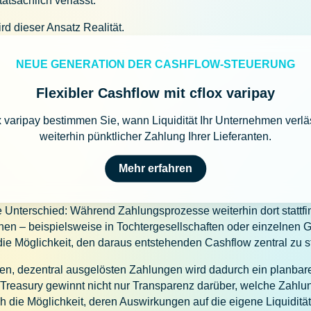
tsächlich verlässt.
rd dieser Ansatz Realität.
NEUE GENERATION DER CASHFLOW-STEUERUNG
Flexibler Cashflow mit cflox varipay
ox varipay bestimmen Sie, wann Liquidität Ihr Unternehmen verläs
weiterhin pünktlicher Zahlung Ihrer Lieferanten.
Mehr erfahren
 Unterschied: Während Zahlungsprozesse weiterhin dort stattf
ehen – beispielsweise in Tochtergesellschaften oder einzelnen
 die Möglichkeit, den daraus entstehenden Cashflow zentral zu s
nen, dezentral ausgelösten Zahlungen wird dadurch ein planbar
. Treasury gewinnt nicht nur Transparenz darüber, welche Zahl
h die Möglichkeit, deren Auswirkungen auf die eigene Liquidität 