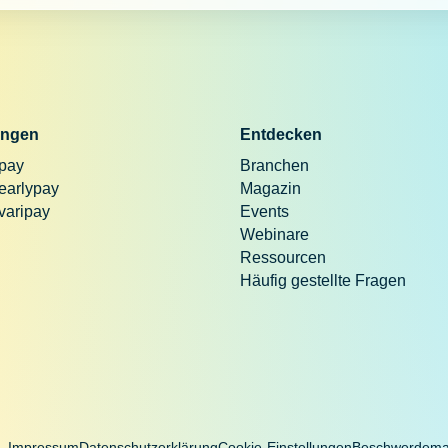
ngen
Entdecken
 pay
Branchen
 earlypay
Magazin
 varipay
Events
Webinare
Ressourcen
Häufig gestellte Fragen
Impressum
Datenschutzerklärung
Cookie-Einstellungen
Beschwerdem