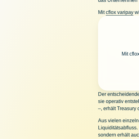
das Unternehmen ta
Mit
cflox varipay
wi
Mit cfl
Der entscheidende
sie operativ entst
–, erhält Treasury
Aus vielen einzel
Liquiditätsabfluss
sondern erhält auc