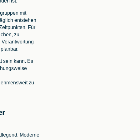
den ist.
sgruppen mit
Täglich entstehen
Zeitpunkten. Für
achen, zu
e Verantwortung
 planbar.
t sein kann. Es
iehungsweise
rnehmensweit zu
er
ndlegend. Moderne