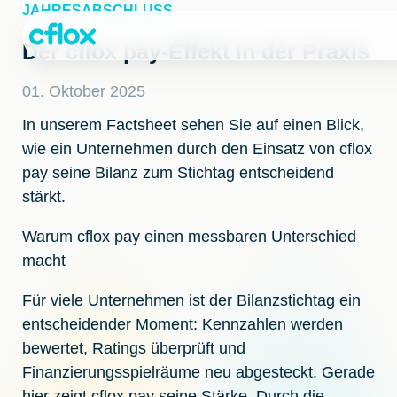
Weiter
JAHRESABSCHLUSS
zum
Inhalt
Der cflox pay-Effekt in der Praxis
01. Oktober 2025
In unserem Factsheet sehen Sie auf einen Blick,
wie ein Unternehmen durch den Einsatz von cflox
pay seine Bilanz zum Stichtag entscheidend
stärkt.
Warum cflox pay einen messbaren Unterschied
macht
Für viele Unternehmen ist der Bilanzstichtag ein
entscheidender Moment: Kennzahlen werden
bewertet, Ratings überprüft und
Finanzierungsspielräume neu abgesteckt. Gerade
hier zeigt cflox pay seine Stärke. Durch die