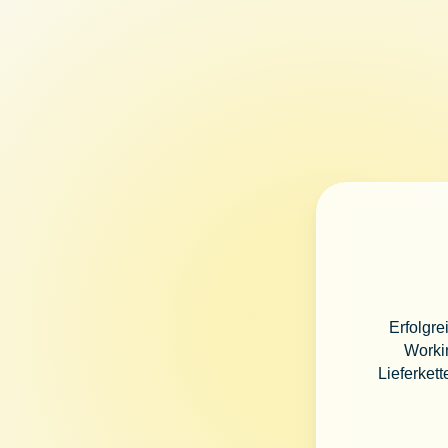
Erfolgre
Workin
Lieferket