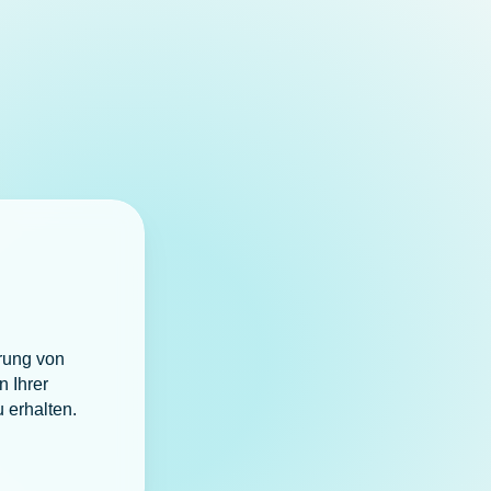
erung von
n Ihrer
 erhalten.