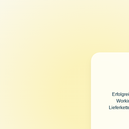
Erfolgre
Workin
Lieferket