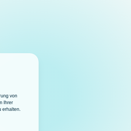
erung von
n Ihrer
 erhalten.