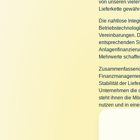
von unseren vielen 
Lieferkette gewähr
Die nahtlose Integ
Betriebstechnolog
Vereinbarungen. D
entsprechenden St
Anlagenfinanzieru
Mehrwerte schaff
Zusammenfassend l
Finanzmanagements 
Stabilität der Lief
Unternehmen die o
steht ihnen die M
nutzen und in ein