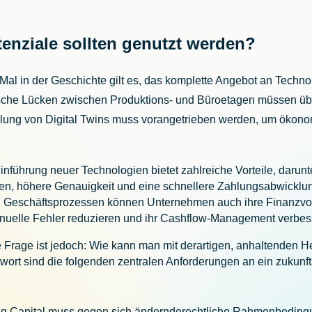
enziale sollten genutzt werden?
Mal in der Geschichte gilt es, das komplette Angebot an Techn
sche Lücken zwischen Produktions- und Büroetagen müssen üb
klung von Digital Twins muss vorangetrieben werden, um öko
inführung neuer Technologien bietet zahlreiche Vorteile, darunt
n, höhere Genauigkeit und eine schnellere Zahlungsabwicklun
on Geschäftsprozessen können Unternehmen auch ihre Finanzv
manuelle Fehler reduzieren und ihr Cashflow-Management verb
 Frage ist jedoch: Wie kann man mit derartigen, anhaltenden 
ort sind die folgenden zentralen Anforderungen an ein zukunf
g Capital muss gegen sich ändernde
rechtliche Rahmenbedin