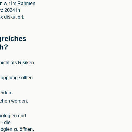
en wir im Rahmen
z 2024 in
 diskutiert.
greiches
ch?
nicht als Risiken
kopplung sollten
werden.
esehen werden.
nologien und
 - die
logien zu öffnen.