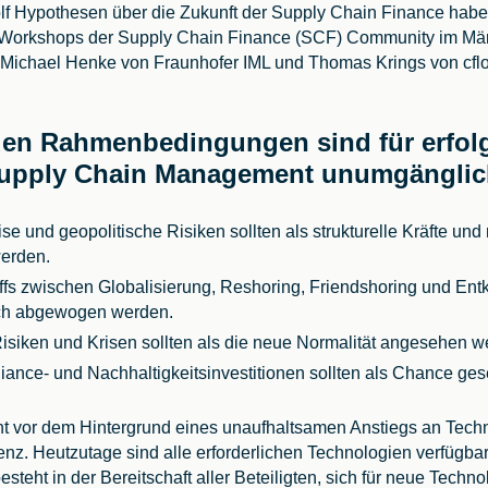
lf Hypothesen über die Zukunft der Supply Chain Finance hab
n Workshops der Supply Chain Finance (SCF) Community im Mär
 Michael Henke von Fraunhofer IML und Thomas Krings von cflox
en Rahmenbedingungen sind für erfol
Supply Chain Management unumgängli
se und geopolitische Risiken sollten als strukturelle Kräfte und 
werden.
ffs zwischen Globalisierung, Reshoring, Friendshoring und Ent
lich abgewogen werden.
Risiken und Krisen sollten als die neue Normalität angesehen 
nce- und Nachhaltigkeitsinvestitionen sollten als Chance g
ht vor dem Hintergrund eines unaufhaltsamen Anstiegs an Tech
genz. Heutzutage sind alle erforderlichen Technologien verfügbar
teht in der Bereitschaft aller Beteiligten, sich für neue Techno