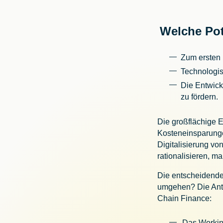
Welche Pot
Zum ersten 
Technologi
Die Entwic
zu fördern.
Die großflächige E
Kosteneinsparunge
Digitalisierung v
rationalisieren, 
Die entscheidende
umgehen? Die Antw
Chain Finance:
Das Workin