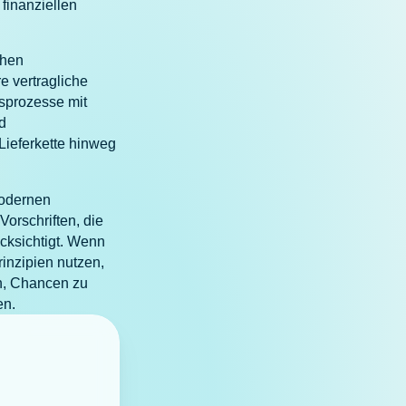
 finanziellen
chen
e vertragliche
sprozesse mit
d
Lieferkette hinweg
modernen
orschriften, die
ücksichtigt. Wenn
inzipien nutzen,
en, Chancen zu
len.