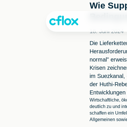
Weiter
Wie Supp
zum
Bedingun
Inhalt
18. Juni 2024
Die Lieferkette
Herausforderun
normal" erweis
Krisen zeichne
im Suezkanal, 
der Huthi-Rebe
Entwicklungen
Wirtschaftliche, ö
deutlich zu und in
schaffen ein Umf
Allgemeinen sowie