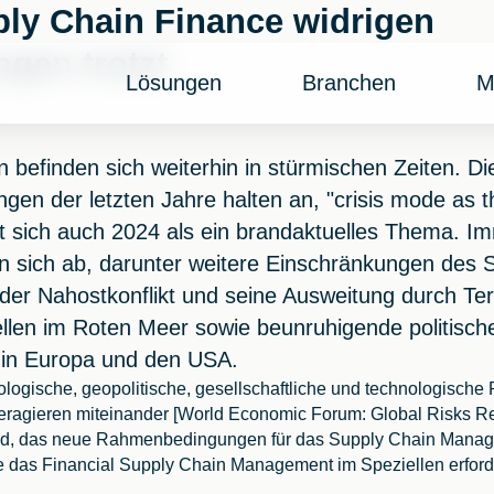
ly Chain Finance widrigen
gen trotzt
Lösungen
Branchen
M
n befinden sich weiterhin in stürmischen Zeiten. Di
gen der letzten Jahre halten an, "crisis mode as 
t sich auch 2024 als ein brandaktuelles Thema. I
n sich ab, darunter weitere Einschränkungen des S
der Nahostkonflikt und seine Ausweitung durch Te
llen im Roten Meer sowie beunruhigende politisch
 in Europa und den USA.
kologische, geopolitische, gesellschaftliche und technologisch
teragieren miteinander [World Economic Forum: Global Risks Re
eld, das neue Rahmenbedingungen für das Supply Chain Mana
 das Financial Supply Chain Management im Speziellen erforde