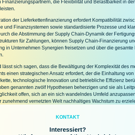
Finanzierungspartnern, die Flexibilität und Belastbarkeit in der
leisten.
ration der Lieferkettenfinanzierung erfordert Kompatibilität zwis
ie und Finanzsystemen sowie standardisierte Prozesse und klar
urch die Abstimmung der Supply Chain-Dynamik der Fertigung
rukturen für Zahlungen, können Supply Chain-Finanzierung un
ng in Unternehmen Synergien freisetzen und über die gesamte 
en.
ässt sich sagen, dass die Bewältigung der Komplexität des 
einen strategischen Ansatz erfordert, der die Einhaltung von V
erkette, technologische Innovation und betriebliche Effizienz ber
ben genannten zwölf Hypothesen beherzigen und sie als Leitpr
öglichkeit offen, sich an ein sich wandelndes Umfeld anzupass
er zunehmend vernetzten Welt nachhaltiges Wachstum zu erzie
KONTAKT
Interessiert?