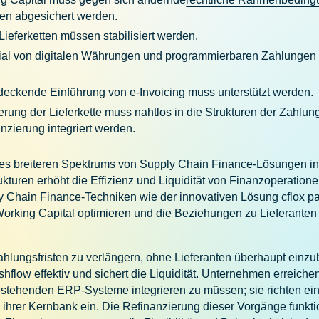
ten abgesichert werden.
 Lieferketten müssen stabilisiert werden.
al von digitalen Währungen und programmierbaren Zahlungen so
deckende Einführung von e-Invoicing muss unterstützt werden.
erung der Lieferkette muss nahtlos in die Strukturen der Zahlun
nzierung integriert werden.
ines breiteren Spektrums von Supply Chain Finance-Lösungen i
kturen erhöht die Effizienz und Liquidität von Finanzoperation
y Chain Finance-Techniken wie der innovativen Lösung
cflox p
orking Capital optimieren und die Beziehungen zu Lieferante
ahlungsfristen zu verlängern, ohne Lieferanten überhaupt einz
hflow effektiv und sichert die Liquidität. Unternehmen erreiche
bestehenden ERP-Systeme integrieren zu müssen; sie richten ei
ihrer Kernbank ein. Die Refinanzierung dieser Vorgänge funkti