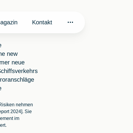
agazin
Kontakt
e
the new
mmer neue
chiffsverkehrs
rroranschläge
e
e Risiken nehmen
port 2024]. Sie
gement im
rt.