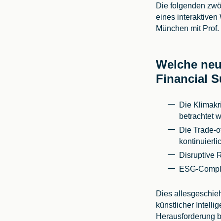
Die folgenden zwö
eines interaktive
München mit Prof.
Welche neu
Financial 
Die Klimakri
betrachtet 
Die Trade-o
kontinuier
Disruptive 
ESG-Complia
Dies allesgeschie
künstlicher Intelli
Herausforderung bes