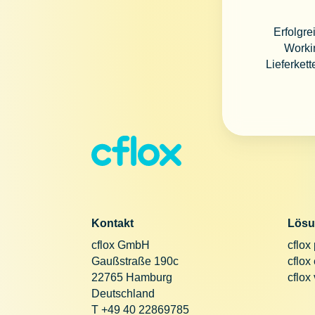
Erfolgre
Workin
Lieferket
Kontakt
Lösu
cflox GmbH
cflox
Gaußstraße 190c
cflox
22765 Hamburg
cflox
Deutschland
T +49 40 22869785