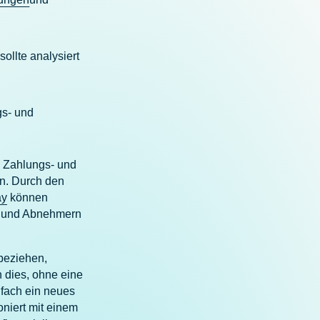
llte analysiert
gs- und
n Zahlungs- und
en. Durch den
ay
können
n und Abnehmern
ubeziehen,
n dies, ohne eine
nfach ein neues
oniert mit einem