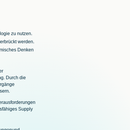
ologie zu nutzen.
erbrückt werden.
nomisches Denken
er
g. Durch die
orgänge
essern.
Herausforderungen
tsfähiges Supply
gungen
und